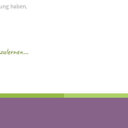
dung haben,
nzulernen…