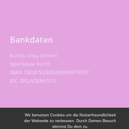
Bankdaten
Konto: Irina Dittert
Sparkasse Fürth
IBAN: DE08762500000009919507
BIC: BYLADEM1SFU
Wir benutzen Cookies um die Nutzerfreundlichkeit
der Webseite zu verbessen. Durch Deinen Besuch
© Copyright -
The White Sage School
-
Enfold WordPress Theme by
stimmst Du dem zu.